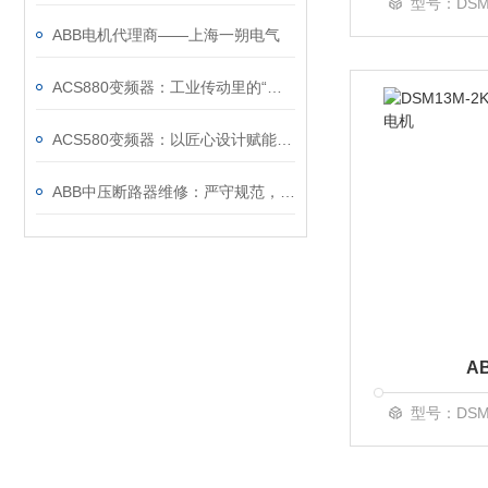
型号：DSM1
ABB电机代理商——上海一朔电气
ACS880变频器：工业传动里的“全能底座”
ACS580变频器：以匠心设计赋能高效，以严谨规范筑牢根基
ABB中压断路器维修：严守规范，筑牢安全运维底线
A
型号：DSM1