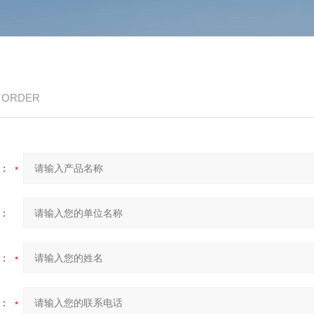
/ ORDER
：
：
：
：