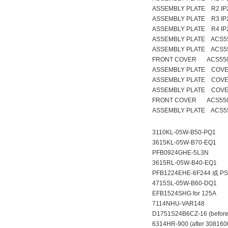
ASSEMBLY PLATE R2 IP
ASSEMBLY PLATE R3 IP
ASSEMBLY PLATE R4 IP
ASSEMBLY PLATE ACS5
ASSEMBLY PLATE ACS5
FRONT COVER ACS550 
ASSEMBLY PLATE COVE
ASSEMBLY PLATE COVE
ASSEMBLY PLATE COVE
FRONT COVER ACS550
ASSEMBLY PLATE ACS55
3110KL-05W-B50-PQ1
3615KL-05W-B70-EQ1
PFB0924GHE-5L3N
3615RL-05W-B40-EQ1
PFB1224EHE-6F244 
4715SL-05W-B60-DQ1
EFB1524SHG for 125A
7114NHU-VAR148
D1751S24B6CZ-16 (befor
6314HR-900 (after 30816