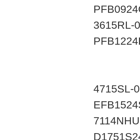
PFB092
3615RL-0
PFB12
4715SL-
EFB1524
7114NHU
D1751S