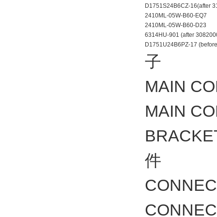
D1751S24B6CZ-16(after 3
2410ML-05W-B60-EQ
2410ML-05W-B60-D23
6314HU-901 (after 308200
D1751U24B6PZ-17 (before
子
MAIN C
MAIN C
BRACK
件
CONNE
CONNE