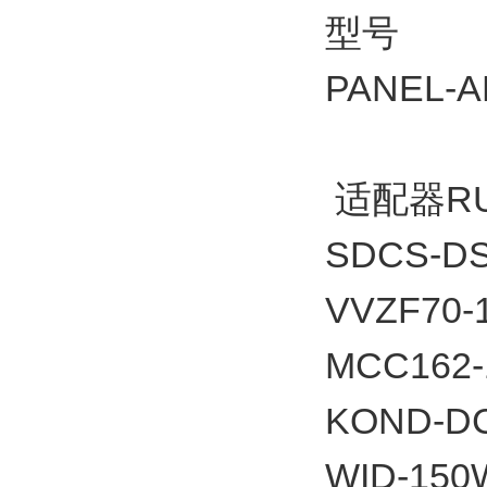
型号
PANEL-
适配器RU
SDCS-DS
VVZF70-1
MCC162-
KOND-D
WID-150