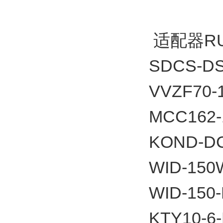
适配器RU
SDCS-DS
VVZF70-1
MCC162-
KOND-D
WID-150
WID-150
KTY10-6