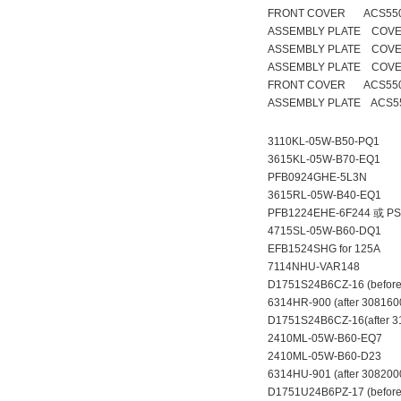
FRONT COVER ACS550 
ASSEMBLY PLATE COVE
ASSEMBLY PLATE COVE
ASSEMBLY PLATE COVE
FRONT COVER ACS550
ASSEMBLY PLATE ACS55
3110KL-05W-B50-PQ1
3615KL-05W-B70-EQ1
PFB0924GHE-5L3N
3615RL-05W-B40-EQ1
PFB1224EHE-6F244 
4715SL-05W-B60-DQ1
EFB1524SHG for 125A
7114NHU-VAR148
D1751S24B6CZ-16 (befor
6314HR-900 (after 30816
D1751S24B6CZ-16(after 3
2410ML-05W-B60-EQ
2410ML-05W-B60-D23
6314HU-901 (after 308200
D1751U24B6PZ-17 (before