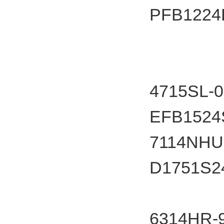
PFB12
4715SL-
EFB1524
7114NHU
D1751S
6314HR-9