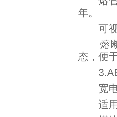
熔管采
年。
可视
熔断后
态，便
3.A
宽电
适用电