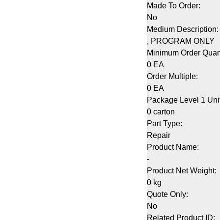
Made To Order:
No
Medium Description:
, PROGRAM ONLY
Minimum Order Quant
0 EA
Order Multiple:
0 EA
Package Level 1 Uni
0 carton
Part Type:
Repair
Product Name:
-
Product Net Weight:
0 kg
Quote Only:
No
Related Product ID: