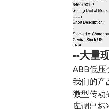
64607901-P
Selling Unit of Measu
Each
Short Description:
-
Stocked At (Warehou
Central Stock US
0.5 kg
--大量
ABB低
我们的产
微型传动
库调出标