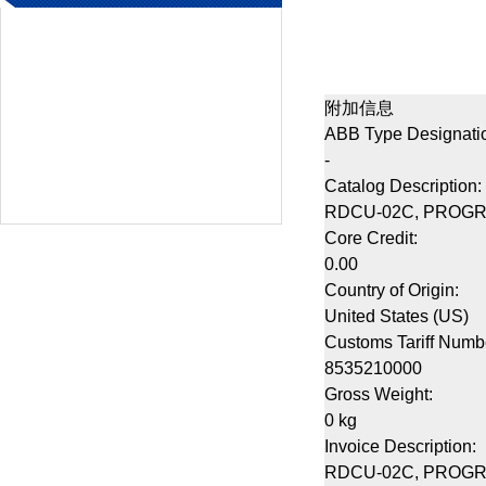
附加信息
ABB Type Designati
-
Catalog Description:
RDCU-02C, PROG
Core Credit:
0.00
Country of Origin:
United States (US)
Customs Tariff Numb
8535210000
Gross Weight:
0 kg
Invoice Description:
RDCU-02C, PROG