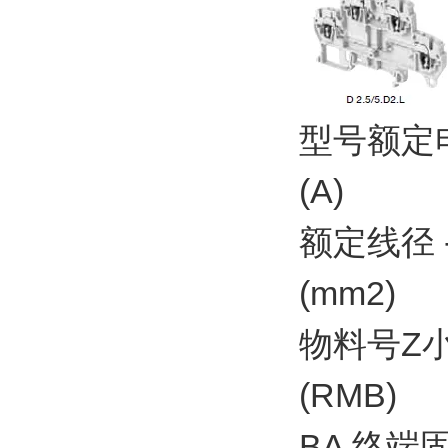
型号额定
(A)
额定线径 
(mm2)
物料号Z
(RMB)
BA 终端