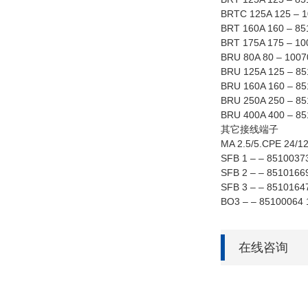
BRTC 125A 125 – 1
BRT 160A 160 – 85
BRT 175A 175 – 10
BRU 80A 80 – 1007
BRU 125A 125 – 85
BRU 160A 160 – 85
BRU 250A 250 – 85
BRU 400A 400 – 85
其它接线端子
MA 2.5/5.CPE 24/12
SFB 1 – – 85100373
SFB 2 – – 85101669
SFB 3 – – 8510164
BO3 – – 85100064 
在线咨询