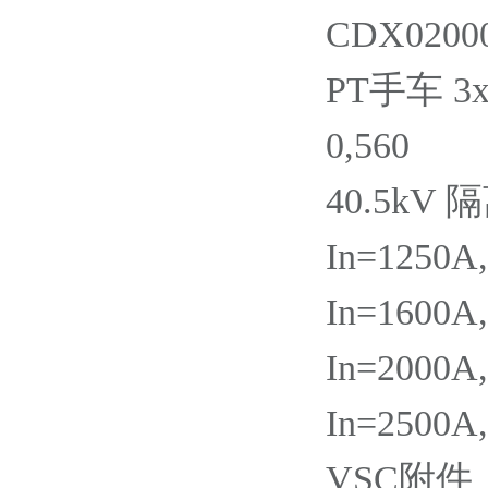
CDX02000
PT手车 3x
0,560
40.5kV
In=1250A
In=1600A
In=2000A
In=2500A
VSC附件