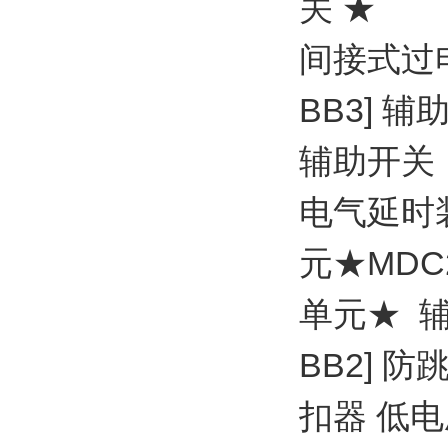
关 ★
间接式过电流
BB3] 辅
辅助开关
电气延时装
元★MDC
单元★ 辅助触
BB2] 
扣器 低