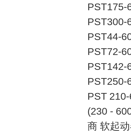
PST175-
PST300-
PST44-6
PST72-6
PST142-
PST250-
PST 21
(230 - 
商 软起动器P