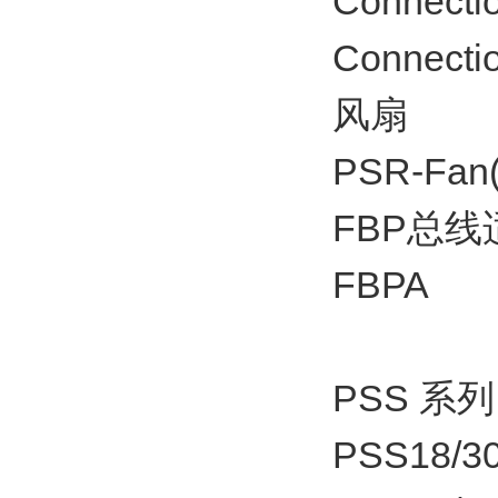
Connecti
Connecti
风扇
PSR-Fan(
FBP总
FBPA
PSS 系
PSS18/30