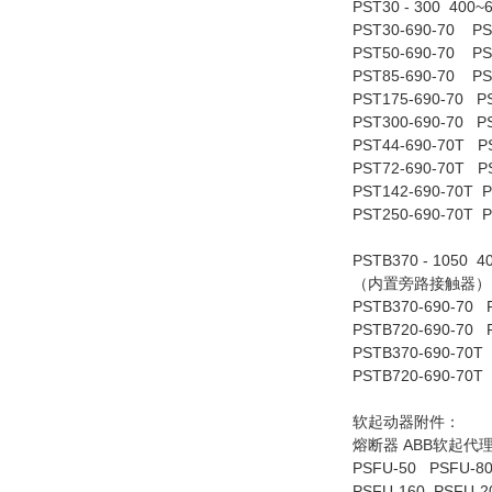
PST30 - 300 400
PST30-690-70 PS
PST50-690-70 PS
PST85-690-70 PS
PST175-690-70 P
PST300-690-70 P
PST44-690-70T P
PST72-690-70T P
PST142-690-70T P
PST250-690-70T P
PSTB370 - 1050 
（内置旁路接触器）
PSTB370-690-70 
PSTB720-690-70 
PSTB370-690-70T 
PSTB720-690-70T 
软起动器附件：
熔断器 ABB软起代理
PSFU-50 PSFU-8
PSFU-160 PSFU-2