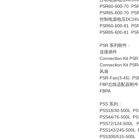
PSR60-600-70 PSR
PSR85-600-70 PSR
控制电源电压DC24
PSR60-600-81 PSR
PSR85-600-81 PSR
PSR 系列附件：
连接插件
Connection Kit PS
Connection Kit PS
风扇
PSR-Fan(3-45) PS
FBP总线适配器附件
FBPA
PSS 系列：
PSS18/30-500L PS
PSS44/76-500L PS
PSS72/124-500L P
PSS142/245-500L 
PSS300/515-500L