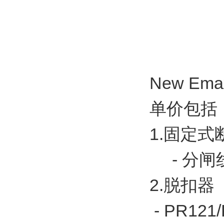
New E
单价包
1.固定式
- 分闸线
2.脱扣器 
- PR121