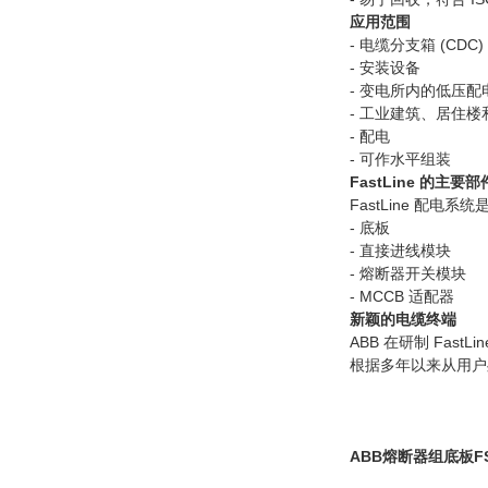
应用范围
- 电缆分支箱 (CDC)
- 安装设备
- 变电所内的低压配
- 工业建筑、居住
- 配电
- 可作水平组装
FastLine 的主要部
FastLine 配电
- 底板
- 直接进线模块
- 熔断器开关模块
- MCCB 适配器
新颖的电缆终端
ABB 在研制 Fas
根据多年以来从用户
ABB熔断器组底板
F