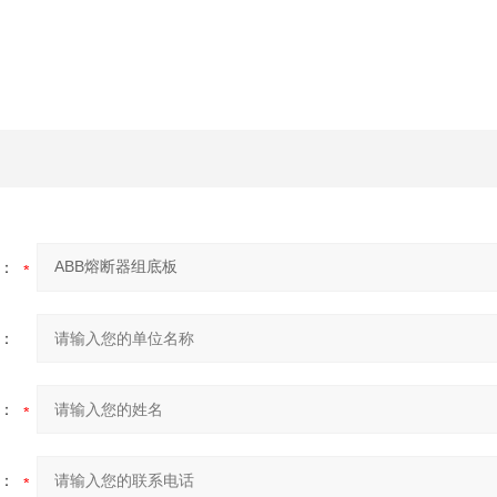
：
：
：
：