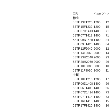
V
(V)
I
型号
DRM
T
标准
5STF 13F1220
1200
12
5STF 15F1232
1200
15
5STF 07D1413
1400
71
5STF 07T1413
1400
71
5STF 09D1420
1400
84
5STF 09T1420
1400
84
5STF 12F2040
2000
12
5STF 14F2063
2000
14
5STF 23H2040
2000
23
5STF 28H2060
2000
26
5STF 10F3080
3000
10
5STF 11F3010
3000
11
中频
5STF 18F1210
1200
17
5STF 06D1408
1400
56
5STF 06T1408
1400
56
5STF 07D1414
1400
73
5STF 07T1414
1400
73
5STF 16F1413
1400
15
5STF 17F1420
1400
16