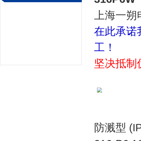
上海一朔
在此承诺
工！
坚决抵制
防溅型 (IP