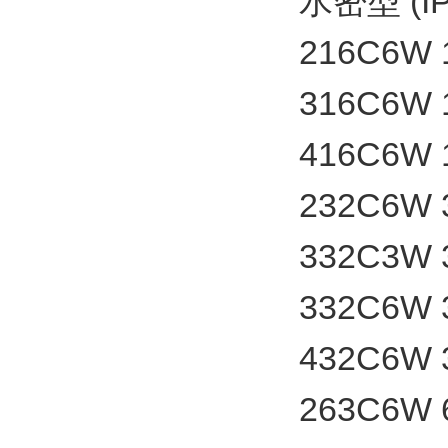
水密型 (IP
216C6W
316C6W
416C6W
232C6W
332C3W
332C6W
432C6W
263C6W