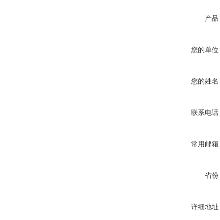
产品
您的单位
您的姓名
联系电话
常用邮箱
省份
详细地址