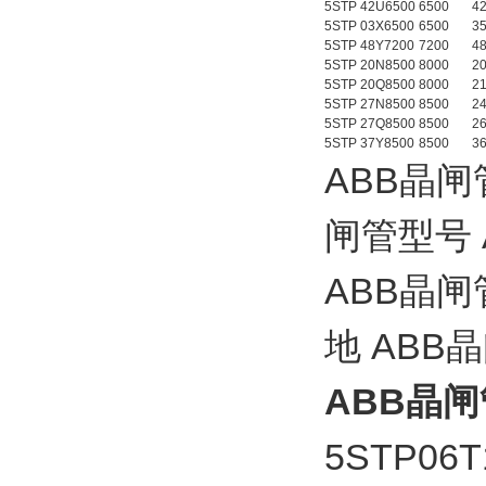
5STP 42U6500
6500
4
5STP 03X6500
6500
3
5STP 48Y7200
7200
4
5STP 20N8500
8000
2
5STP 20Q8500
8000
2
5STP 27N8500
8500
2
5STP 27Q8500
8500
2
5STP 37Y8500
8500
3
ABB晶闸
闸管型号 
ABB晶闸
地 ABB
ABB晶闸管
5STP06T