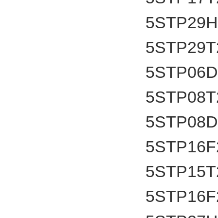
5STP29H
5STP29T
5STP06D
5STP08T
5STP08D
5STP16F
5STP15T
5STP16F