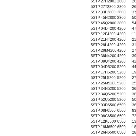
5STP 27H2801
2800
2
5STP 27T2800
2800
2
5STP 33L2800
2800
3
5STP 45N2800
2800
5
5STP 45Q2800
2800
5
5STP 04D4200
4200
4
5STP 12F4200
4200
1
5STP 21H4200
4200
2
5STP 28L4200
4200
3
5STP 28M4200
4200
2
5STP 38N4200
4200
3
5STP 38Q4200
4200
4
5STP 04D5200
5200
4
5STP 17H5200
5200
1
5STP 25L5200
5200
2
5STP 25M5200
5200
2
5STP 34N5200
5200
3
5STP 34Q5200
5200
3
5STP 52U5200
5200
5
5STP 03D6500
6500
3
5STP 08F6500
6500
8
5STP 08G6500
6500
7
5STP 12K6500
6500
1
5STP 18M6500
6500
1
5STP 26N6500
6500
2