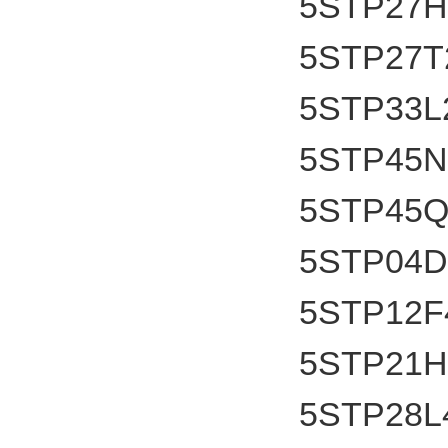
5STP27H
5STP27T
5STP33L
5STP45N
5STP45Q
5STP04D
5STP12F
5STP21H
5STP28L