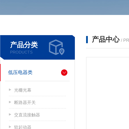
产品中心
/ P
产品分类
PRODUCTS
低压电器类
光栅光幕
断路器开关
交直流接触器
软起动器