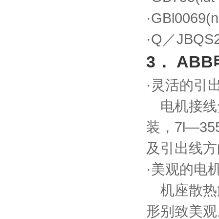
·GBl0069(n
·Q／JBQS
3． AB
·灵活的引
电机接线
装，7l—3
及引出线方
·美观的电
机座散热
形别致美观