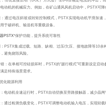
统直接启动（DOL）方式会产生6-8倍额定电流的冲击，而P
电动机的机械应力。例如，在矿山通风风机启动中，PSTX可降
通过电压斜坡或转矩控制模式，PSTX实现电动机平滑加速，
适用于破碎机、输送机等重载设备。
器PSTX
*保护功能，提升系统可靠性
STX集成过载、短路、缺相、过压/欠压、接地故障等10余种
热，避免烧毁风险。
：在单相可控硅损坏时，PSTX的“跛行模式”可重新设定启动
，满足特殊场景需求。
优化能源利用
电动机全速运行时，PSTX自动切换至旁路接触器，减少晶闸管
通过检测负载变化，PSTX可调整电动机输入电压，实现轻载