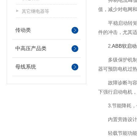
抑制电流峰值：传
值，减少对电网和
其它继电器等
平稳启动转矩：
传动类
件的冲击，尤其
2.
ABB软启动
中高压产品类
多级保护机制：P
母线系统
器可预防电机过
故障诊断与容错
下强行启动电机
3.节能降耗，
内置旁路设计：
轻载节能功能：