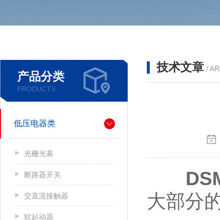
技术文章
/ A
产品分类
PRODUCTS
低压电器类
光栅光幕
D
断路器开关
大部分
交直流接触器
软起动器