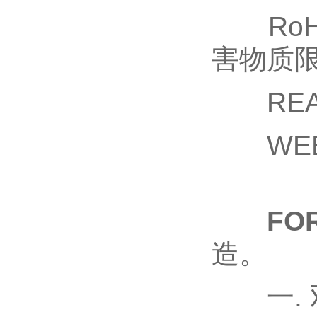
RoHS 
害物质限
REAC
WEEE
FO
造。
一. 