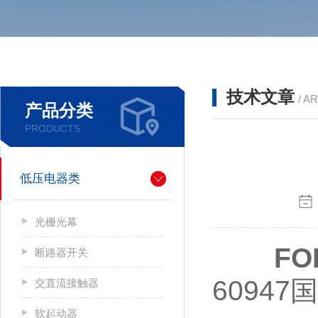
技术文章
/ A
产品分类
PRODUCTS
低压电器类
光栅光幕
FO
断路器开关
60947
交直流接触器
软起动器