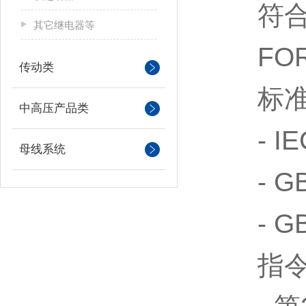
符合
其它继电器等
FORM
传动类
标准
中高压产品类
- IEC 
母线系统
- GB/T
- GB/
指令