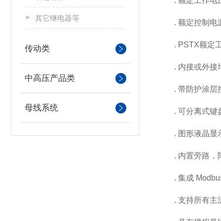
. 额定工作电压:20
其它继电器等
. 额定控制电源电压:1
. PSTX额定工作
传动类
. 内接或外接
中高压产品类
. 带防护涂层
母线系统
. 可分离式键盘，防
. 图形液晶显示
. 内置旁路，
. 集成 Modb
. 支持所有主