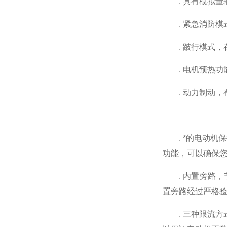
. 具有模拟量
. 紧急消防模
. 跛行模式，在
. 电机预热功
. 动力制动，
. *的电动机保
功能，可以确保
. 内置旁路，节
置旁路经过严格
‍. 三种限流方