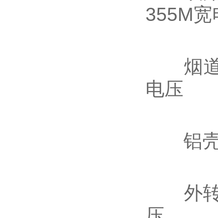
355M
烟道电机
电压
铝壳电机
外转子电
压