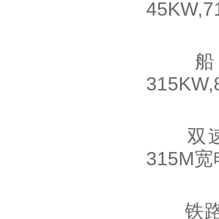
45KW,7
船用电
315KW
双速电机
315M
铁路列车