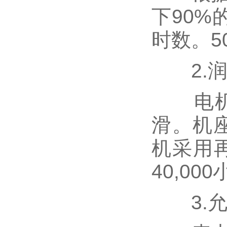
下90
时数。5
2.润
电机交
滑。机座
机采用
40,00
3.允