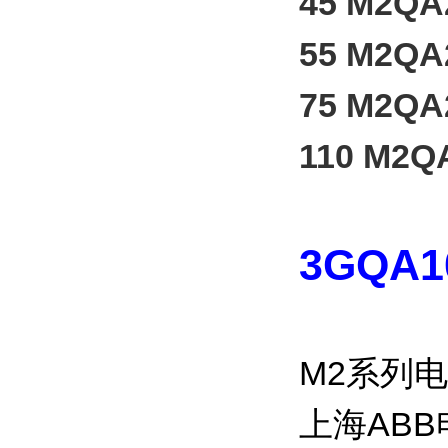
45 M2QA
55 M2QA
75 M2QA
110 M2Q
3GQA1
M2系列
上海AB