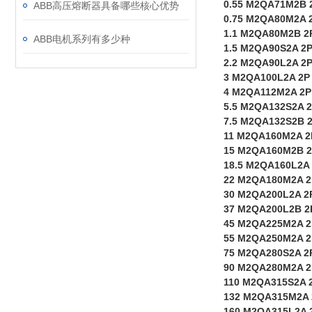
0.55 M2QA71M2B 
ABB高压熔断器具备哪些核心优势
0.75 M2QA80M2A 
1.1 M2QA80M2B 2
ABB电机系列有多少种
1.5 M2QA90S2A 2
2.2 M2QA90L2A 2
3 M2QA100L2A 2P
4 M2QA112M2A 2P
5.5 M2QA132S2A 
7.5 M2QA132S2B 
11 M2QA160M2A 2
15 M2QA160M2B 
18.5 M2QA160L2A
22 M2QA180M2A 2
30 M2QA200L2A 2
37 M2QA200L2B 2
45 M2QA225M2A 2
55 M2QA250M2A 2
75 M2QA280S2A 2
90 M2QA280M2A 2
110 M2QA315S2A 
132 M2QA315M2A 
160 M2QA315L2A 