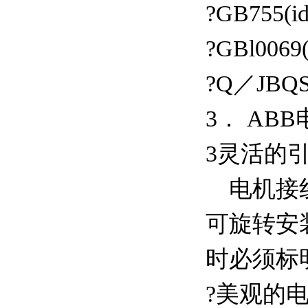
?GB755(id
?GBl0069(
?Q／JBQS
3． AB
3灵活的
电机接线
可旋转安装
时必须标
?美观的