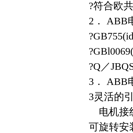
?符合欧共
2． AB
?GB755(id
?GBl0069(
?Q／JBQS
3． AB
3灵活的
电机接线
可旋转安装