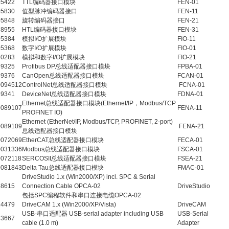
5422
TTL编码器接口模块
FEN-01
5830
值型脉冲编码器接口
FEN-11
5848
旋转编码器接口
FEN-21
8955
HTL编码器接口模块
FEN-31
5384
模拟I/O扩展模块
FIO-11
5368
数字I/O扩展模块
FIO-01
0283
模拟和数字I/O扩展模块
FIO-21
9325
Profibus DP总线适配器接口模块
FPBA-01
9376
CanOpen总线适配器接口模块
FCAN-01
094512
ControlNet总线适配器接口模块
FCNA-01
9341
DeviceNet总线适配器接口模块
FDNA-01
Ethernet总线适配器接口模块(Ethernet/IP，Modbus/TCP
089107
FENA-11
PROFINET IO)
Ethernet (EtherNet/IP, Modbus/TCP, PROFINET, 2-port)
089109
FENA-21
总线适配器接口模块
072069
EtherCAT总线适配器接口模块
FECA-01
031336
Modbus总线适配器接口模块
FSCA-01
072118
SERCOSII总线适配器接口模块
FSEA-21
081843
Delta Tau总线适配器接口模块
FMAC-01
DriveStudio 1.x (Win2000/XP) incl. SPC & Serial
8615
Connection Cable OPCA-02
DriveStudio
包括SPC编程软件和串口连接电缆OPCA-02
4479
DriveCAM 1.x (Win2000/XP/Vista)
DriveCAM
USB-串口适配器 USB-serial adapter including USB
USB-Serial
3667
cable (1.0 m)
Adapter