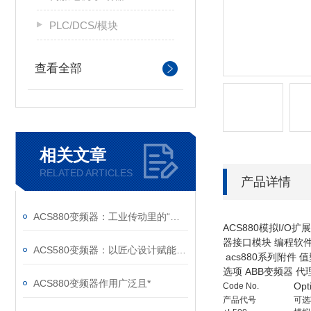
PLC/DCS/模块
查看全部
相关文章
RELATED ARTICLES
产品详情
ACS880变频器：工业传动里的“全能底座”
ACS880模拟I/O扩
器接口模块 编程软件 
ACS580变频器：以匠心设计赋能高效，以严谨规范筑牢根基
acs880系列附件 
选项 ABB变频器 代
ACS880变频器作用广泛且*
Opt
Code No.
产品代号
可选