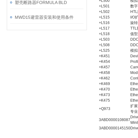
+L500
模拟
塑壳断路器FORMULA BLD
+L501
数字
+L502
HT
MWD15避雷器安装和使用条件
+L515
I/
+L516
旋转
+L517
TT
+L518
值型
+L503
DDC
+L508
DDC
+L525
模拟
+K451
De
+K454
Pr
+K457
Ca
+K458
Mo
+K462
Co
+K469
Et
+K470
Et
+K473
Eth
+K475
Eth
扩展
+Q973
专业
Dri
3ABD0000108087
Win8
3ABD0000145150
Dri