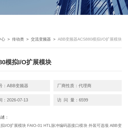
中心
>
传动类
>
交流变频器
>
ABB变频器ACS880模拟I/O扩展模块
880模拟I/O扩展模块
号：ABB变频器
厂商性质：代理商
2026-07-13
访 问 量：6599
描述：
O-01 HTL脉冲编码器接口模块 外装可选项 ABB变