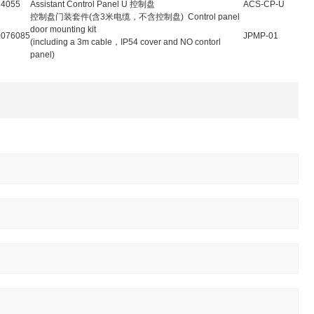
4055
Assistant Control Panel U 控制盘
ACS-CP-U
控制盘门装套件(含3米电缆，不含控制盘) Control panel
door mounting kit
076085
JPMP-01
(including a 3m cable，IP54 cover and NO contorl
panel)