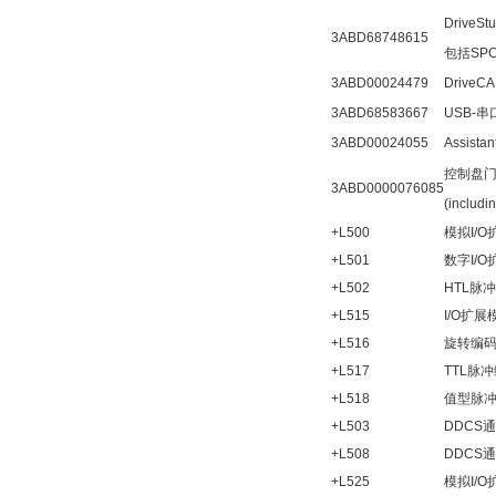
DriveStu
3ABD68748615
包括SP
3ABD00024479
DriveCA
3ABD68583667
USB-串口适
3ABD00024055
Assista
控制盘门装套
3ABD0000076085
(includi
+L500
模拟I/
+L501
数字I/
+L502
HTL脉
+L515
I/O扩展
+L516
旋转编
+L517
TTL脉
+L518
值型脉
+L503
DDCS通
+L508
DDCS通
+L525
模拟I/O