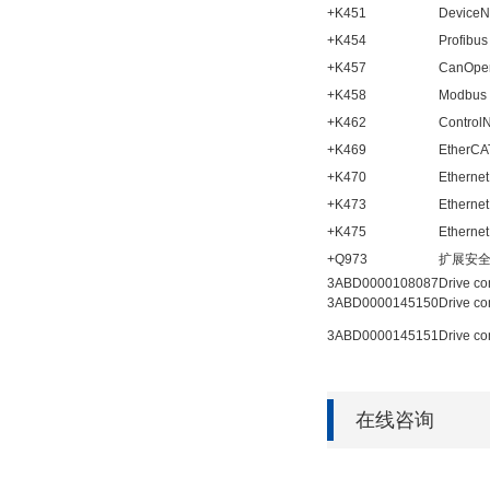
+K451
Devic
+K454
Profi
+K457
CanO
+K458
Modb
+K462
Contr
+K469
Ethe
+K470
Ether
+K473
Ethern
+K475
Etherne
+Q973
扩展安全功
3ABD0000108087
Drive c
3ABD0000145150
Drive
3ABD0000145151
Drive
在线咨询