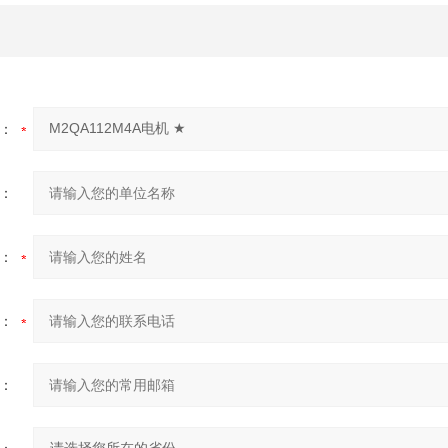
：
：
：
：
：