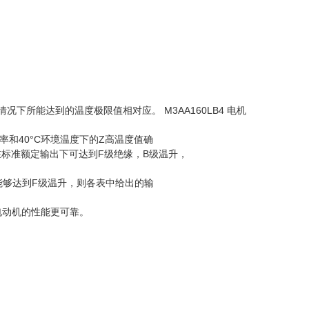
况下所能达到的温度极限值相对应。 M3AA160LB4 电机
和40°C环境温度下的Z高温度值确
在标准额定输出下可达到F级绝缘，B级温升，
能够达到F级温升，则各表中给出的输
电动机的性能更可靠。