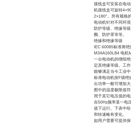
接线盒可安装在电动机
机接线盒可旋转4×90
2×180°。所有规
电动机针对不同环境
防护等级、绝缘等级
圈、防护罩等等。
绝缘和绝缘等级
IEC 60085标
M3AA160LB4 电机
一台电动机的绕组绝
定其绝缘等级。工作
能够满足当今工业中
标准电动机按F级绝
出功率一般可增加大
图中的温度极限值符
用于其它电压值的电
在50Hz频率某一
值下运行。下表中给
和转速略有变化。
如用户需要可提供保