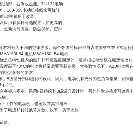
顶部、右侧或左侧。71-132电动
°，160-355电动机接线盒可旋转
格的电动机都易于改装。
及应用有多种可选配置，如更高的
、重新润滑装置、防尘保护、密封
准将绝缘材料分为不同的绝缘等级。每个等级的标识都与该绝缘材料在正常运行情
M3AA160LB4 电机M3AA160LB4 电机
缘是按电动机内的温升和环境温度而定的。通常根据电动机在额定输出功率
温度高于40°C的电动机通常需要重新定级。大多数情况下，ABB电动机
的绝大多数的要求。
缘，B级温升(*标记除外)设计。因此，电动机有充分的过负荷裕量。如果
约12%。
合各标准规定。采用F级绝缘和B级温升设计时，额外的耐热裕度可确保
动机
电压下工作的电动机，也可以在其它电压
出了电流和转矩换算系数，效率、功率因数
证值。