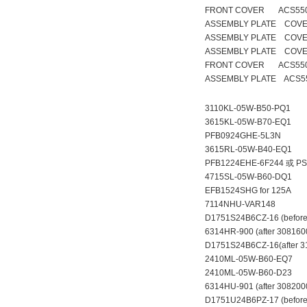
FRONT COVER ACS550 
ASSEMBLY PLATE COVE
ASSEMBLY PLATE COVE
ASSEMBLY PLATE COVE
FRONT COVER ACS550
ASSEMBLY PLATE ACS55
3110KL-05W-B50-PQ1
3615KL-05W-B70-EQ1
PFB0924GHE-5L3N
3615RL-05W-B40-EQ1
PFB1224EHE-6F244 
4715SL-05W-B60-DQ1
EFB1524SHG for 125A
7114NHU-VAR148
D1751S24B6CZ-16 (befor
6314HR-900 (after 30816
D1751S24B6CZ-16(after 3
2410ML-05W-B60-EQ
2410ML-05W-B60-D23
6314HU-901 (after 308200
D1751U24B6PZ-17 (before