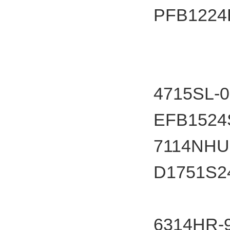
PFB12
4715SL-
EFB1524
7114NHU
D1751S
6314HR-9