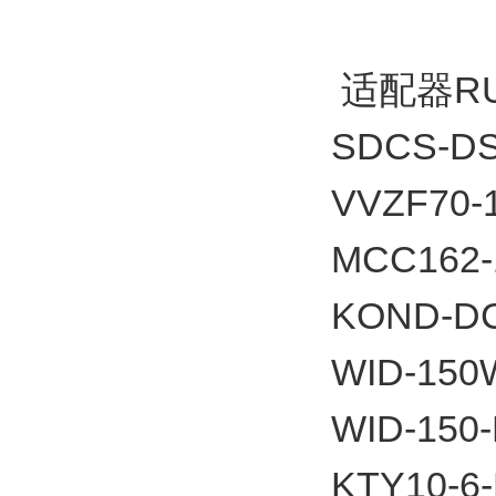
适配器RU
SDCS-DS
VVZF70-1
MCC162-
KOND-D
WID-150
WID-150
KTY10-6