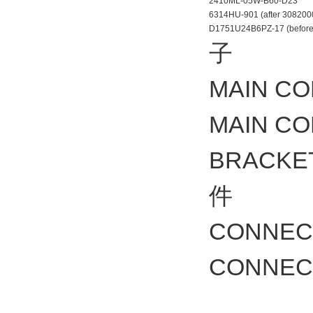
2410ML-05W-B60-D23
6314HU-901 (after 308200
D1751U24B6PZ-17 (before
子
MAIN C
MAIN C
BRACK
件
CONNE
CONNE