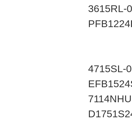
3615RL-0
PFB12
4715SL-
EFB1524
7114NHU
D1751S