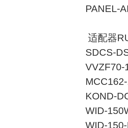
PANEL-
适配器RU
SDCS-DS
VVZF70-1
MCC162-
KOND-D
WID-150
WID-150