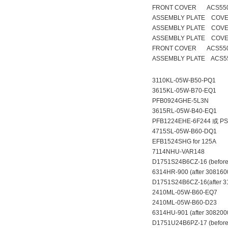
FRONT COVER ACS550 
ASSEMBLY PLATE COVE
ASSEMBLY PLATE COVE
ASSEMBLY PLATE COVE
FRONT COVER ACS550
ASSEMBLY PLATE ACS55
3110KL-05W-B50-PQ1
3615KL-05W-B70-EQ1
PFB0924GHE-5L3N
3615RL-05W-B40-EQ1
PFB1224EHE-6F244 
4715SL-05W-B60-DQ1
EFB1524SHG for 125A
7114NHU-VAR148
D1751S24B6CZ-16 (befor
6314HR-900 (after 30816
D1751S24B6CZ-16(after 3
2410ML-05W-B60-EQ
2410ML-05W-B60-D23
6314HU-901 (after 308200
D1751U24B6PZ-17 (before