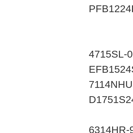
PFB12
4715SL-
EFB1524
7114NHU
D1751S
6314HR-9