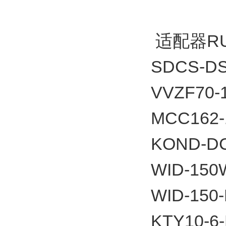
适配器RU
SDCS-DS
VVZF70-1
MCC162-
KOND-D
WID-150
WID-150
KTY10-6