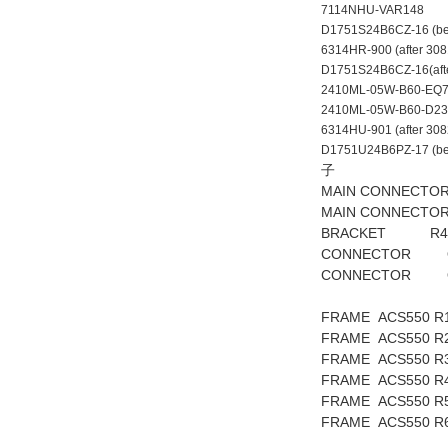
7114NHU-VAR148
D1751S24B6CZ-16 (be
6314HR-900 (after 3
D1751S24B6CZ-16(aft
2410ML-05W-B60
2410ML-05W-B60-D23
6314HU-901 (after 30
D1751U24B6PZ-17 (be
子
MAIN CONNECTO
MAIN CONNECTO
BRACKET R4 
CONNECTOR O
CONNECTOR O
FRAME ACS55
FRAME ACS55
FRAME ACS55
FRAME ACS55
FRAME ACS55
FRAME ACS5