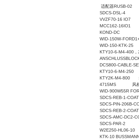
适配器RUSB-02
SDCS-DSL-4
VVZF70-16 IO7
MCC162-16IO1
KOND-DC
WID-150W-FORD1
WID-150-KTK-25
KTY10-6-M4-400
ANSCHLUSSBLOC
DCS800-CABLE-S
KTY10-6-M4-250
KTY2K-M4-800
4715MS 风
WID-900W55R FOR
SDCS-REB-1-COAT
SDCS-PIN-206B-CO
SDCS-REB-2-COAT
SDCS-AMC-DC2-C
SDCS-PAR-2
W2E250-HL06-10
KTK-10 BUSSMAN