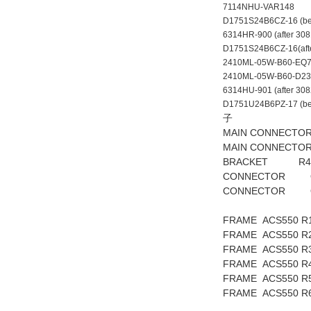
7114NHU-VAR148
D1751S24B6CZ-16 (be
6314HR-900 (after 3
D1751S24B6CZ-16(aft
2410ML-05W-B60
2410ML-05W-B60-D23
6314HU-901 (after 30
D1751U24B6PZ-17 (be
子
MAIN CONNECTO
MAIN CONNECTO
BRACKET R4 
CONNECTOR O
CONNECTOR O
FRAME ACS55
FRAME ACS55
FRAME ACS55
FRAME ACS55
FRAME ACS55
FRAME ACS5