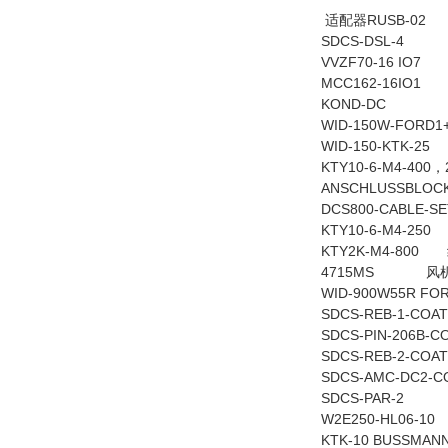
适配器RUSB-02
SDCS-DSL-4
VVZF70-16 IO7
MCC162-16IO1
KOND-DC
WID-150W-FORD1
WID-150-KTK-25
KTY10-6-M4-400
ANSCHLUSSBLOC
DCS800-CABLE-S
KTY10-6-M4-250
KTY2K-M4-800
4715MS 风
WID-900W55R FOR
SDCS-REB-1-COAT
SDCS-PIN-206B-CO
SDCS-REB-2-COAT
SDCS-AMC-DC2-C
SDCS-PAR-2
W2E250-HL06-10
KTK-10 BUSSMAN