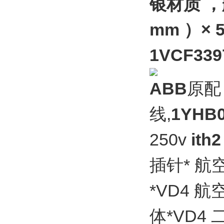
银材质 ，航
mm ）× 
1VCF339
ABB
原
线,
1YHB0
250v
ith2
插针* 航
*VD4 
体*VD4