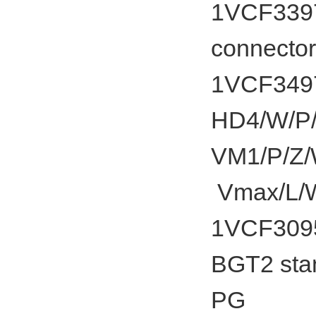
1VCF33979
connector
1VCF34975
HD4/W/P/
VM1/P/Z
Vmax/L/
1VCF3095
BGT2 stan
PG