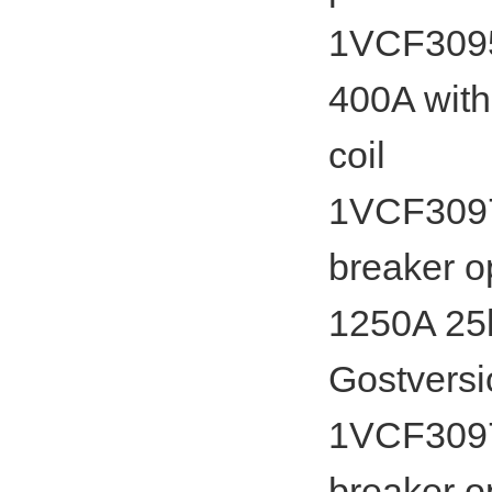
1VCF30950
400A with
coil
1VCF3097
breaker o
1250A 25
Gostversi
1VCF3097
breaker o