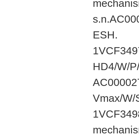
mechanism
s.n.AC00
ESH.
1VCF3497
HD4/W/P/
AC000027
Vmax/W/
1VCF34985
mechanism