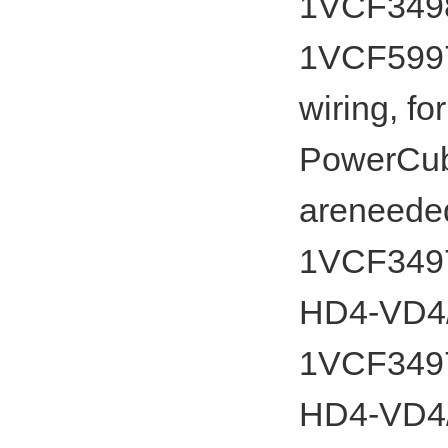
1VCF3498
1VCF59975
wiring, f
PowerCub
areneeded
1VCF3497
HD4-VD4
1VCF34975
HD4-VD4