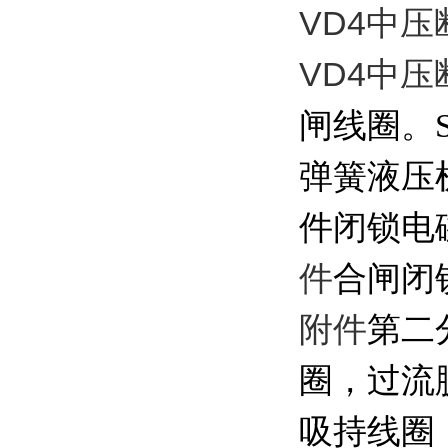
VD4中压
VD4中
闸线圈。
弹簧液压
件
闭锁电
件
合闸闭
附件
第二
圈，过流
吸持线圈