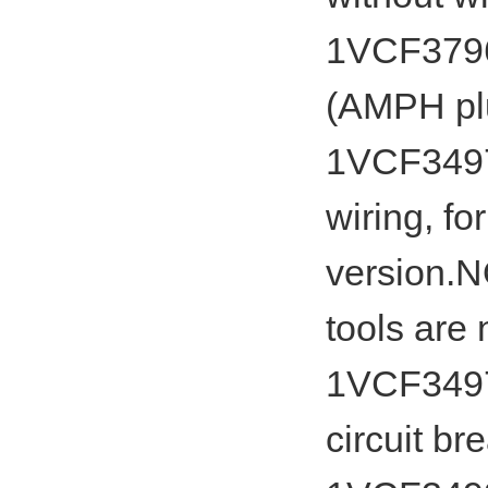
1VCF3796
(AMPH plu
1VCF34979
wiring, f
version.
tools are
1VCF3497
circuit br