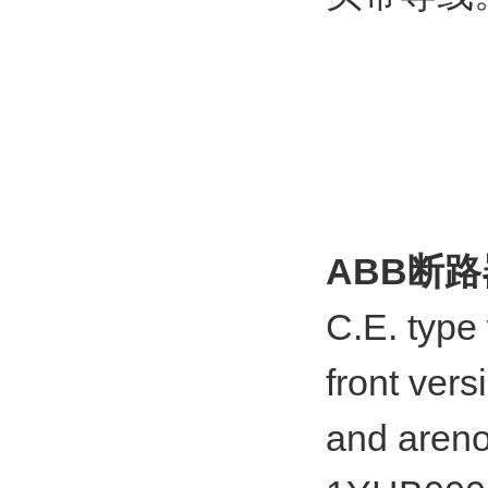
ABB断
C.E. type
front ver
and areno