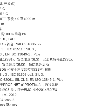
UL 开放式）
° C
 ° C
TT 系统：0 至4000 m；
 m
容
每升高100 m 降容1%
cUL, EAC
 符合EN/IEC 61800-5-2,
L 3，IEC 61511：SIL 3，
 3，EN ISO 13849-1：PL e
(SS1)、安全限速(SLS)、安全紧急停止(SSE)、
)、安全速度(SMS)、预防意外启动
SDI) 和安全速度监控器(SSM) 根据
SIL 3，IEC 61508 ed2: SIL 3,
EC 62061: SIL CL 3, EN ISO 13849-1: PL e
ROFINET 的PROFIsafe，通过认证
类或C3 类，符合EMC 指令2014/30/EU,
 + A1 2012
-xxxx-5
 kW 至3 kW