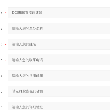
：
：
：
：
：
：
：