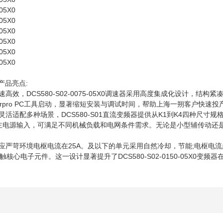
05X0
05X0
05X0
05X0
05X0
05X0
产品亮点:
速高效，DCS580-S02-0075-05X0调速器采用高度集成化设计
mposerpro PC工具启动，显著缩短安装与调试时间，帮助上海一朔客户快速
灵活适配多种场景，DCS580-S01直流变频器提供从K1到K4四种尺寸规格
交流主电源输入，可满足不同机械负载和电网条件需求。无论是小型辅传动
适应严苛环境电枢电流在25A。及以下的单元采用自然冷却，节能;电枢电
核心电子元件。这一设计显著提升了DCS580-S02-0150-05X0