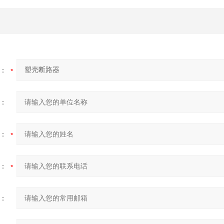
：
：
：
：
：