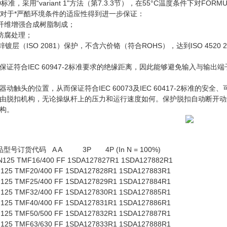
-2-30标准，采用“variant 1"方法（第7.3.3节），在55°C温度条件
D系列对于*严酷环境条件的适应性得到进一步保证：
璃纤维增强合成树脂制成；
过防腐处理；
 12锌镀层（ISO 2081）保护，不含六价铬（符合ROHS），达到ISO 452
证符合IEC 60947-2标准要求的绝缘距离，因此能够避免输入与输出
动触头的位置，从而保证符合IEC 60073及IEC 60417-2标准的安
由脱扣机构，无论操纵杆上的压力和运行速度如何。保护脱扣自动断开动
构。
品型号订货代码 A A 3P 4P (In N = 100%)
N125 TMF16/400 FF 1SDA127827R1 1SDA127882R1
20/400 FF 1SDA127828R1 1SDA127883R1
25/400 FF 1SDA127829R1 1SDA127884R1
32/400 FF 1SDA127830R1 1SDA127885R1
40/400 FF 1SDA127831R1 1SDA127886R1
50/500 FF 1SDA127832R1 1SDA127887R1
63/630 FF 1SDA127833R1 1SDA127888R1