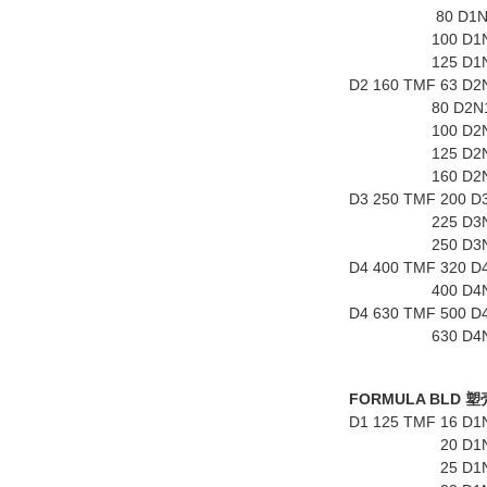
80 D1N125 TMF
100 D1N125 TM
125 D1N125 TM
D2 160 TMF 63 D2
80 D2N160 TMF
100 D2N160 TM
125 D2N160 TM
160 D2N160 TM
D3 250 TMF 200 D
225 D3N250 TM
250 D3N250 TM
D4 400 TMF 320 D
400 D4N400 TM
D4 630 TMF 500 D
630 D4N630 TM
FORMULA BLD
塑
D1 125 TMF 16 D
20 D1N125 TMF
25 D1N125 TMF