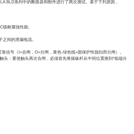
下对FORMULA BLD系列中的断路器和附件进行了两次测试。基于下列原因，
0 2C级耐腐蚀性能。
端子之间的泄漏电流。
全、可靠信号（I=合闸，O=分闸，黄色-绿色线=因保护性脱扣而分闸）。
触头：要使触头再次合闸，必须首先将操纵杆从中间位置推到*低端分