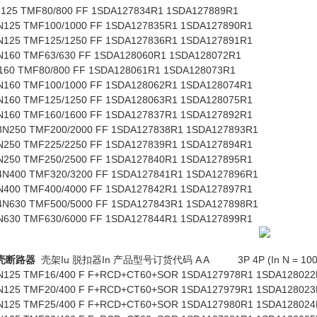
80/800 FF 1SDA127834R1 1SDA127889R1
F100/1000 FF 1SDA127835R1 1SDA127890R1
F125/1250 FF 1SDA127836R1 1SDA127891R1
N160 TMF63/630 FF 1SDA128060R1 1SDA128072R1
80/800 FF 1SDA128061R1 1SDA128073R1
F100/1000 FF 1SDA128062R1 1SDA128074R1
F125/1250 FF 1SDA128063R1 1SDA128075R1
F160/1600 FF 1SDA127837R1 1SDA127892R1
3N250 TMF200/2000 FF 1SDA127838R1 1SDA127893R1
F225/2250 FF 1SDA127839R1 1SDA127894R1
F250/2500 FF 1SDA127840R1 1SDA127895R1
4N400 TMF320/3200 FF 1SDA127841R1 1SDA127896R1
F400/4000 FF 1SDA127842R1 1SDA127897R1
4N630 TMF500/5000 FF 1SDA127843R1 1SDA127898R1
F630/6000 FF 1SDA127844R1 1SDA127899R1
壳断路器
壳架Iu 脱扣器In 产品型号订货代码 A A 3P 4P (In N = 100
1N125 TMF16/400 F F+RCD+CT60+SOR 1SDA127978R1 1SDA128022
20/400 F F+RCD+CT60+SOR 1SDA127979R1 1SDA128023
25/400 F F+RCD+CT60+SOR 1SDA127980R1 1SDA128024