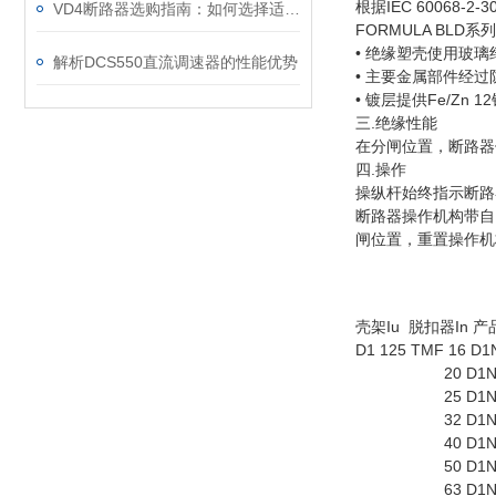
根据IEC 60068
VD4断路器选购指南：如何选择适合的电力保护“卫士”
FORMULA BL
• 绝缘塑壳使用玻
解析DCS550直流调速器的性能优势
• 主要金属部件经
• 镀层提供Fe/Zn
三.绝缘性能
在分闸位置，断路器保
四.操作
操纵杆始终指示断路器
断路器操作机构带自
闸位置，重置操作机
壳架Iu 脱扣器In 产
D1 125 TMF 16 D1
20 D1N125 TMF
25 D1N125 TMF
32 D1N125 TMF
40 D1N125 TMF
50 D1N125 TMF
63 D1N125 TMF