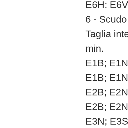
E6H; E6V
6 - Scudo 
Taglia int
min.
E1B; E1N
E1B; E1N
E2B; E2N
E2B; E2N
E3N; E3S