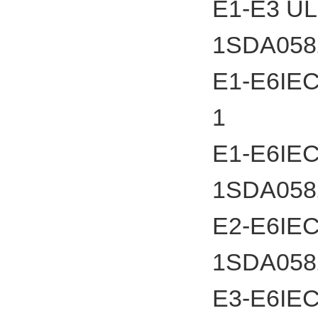
E1-E3 UL 
1SDA058
E1-E6IEC
1
E1-E6IEC 
1SDA058
E2-E6IEC 
1SDA058
E3-E6IEC 