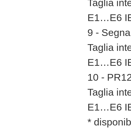
Taglia int
E1…E6 I
9 - Segna
Taglia int
E1…E6 IE
10 - PR12
Taglia int
E1…E6 IE
* disponib