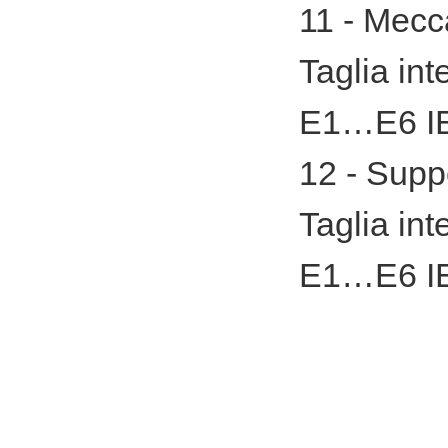
11 - Mecc
Taglia int
E1…E6 I
12 - Supp
Taglia int
E1…E6 IE