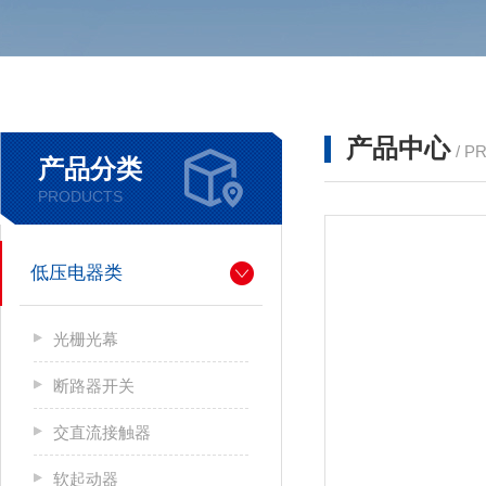
产品中心
/ P
产品分类
PRODUCTS
低压电器类
光栅光幕
断路器开关
交直流接触器
软起动器