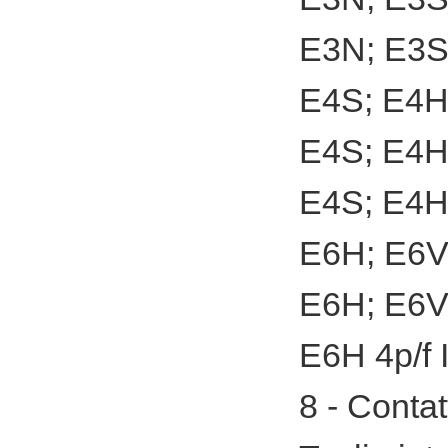
E3N; E3S
E4S; E4H
E4S; E4H
E4S; E4H
E6H; E6V
E6H; E6V
E6H 4p/f
8 - Contat