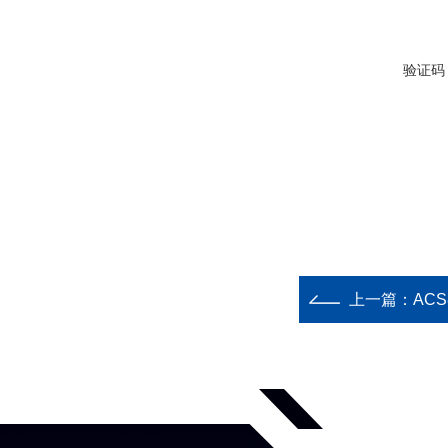
验证码
上一篇：
ACS