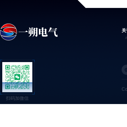
关
C
扫码加微信