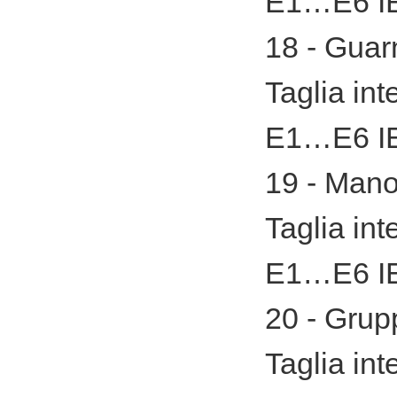
E1…E6 I
18 - Guar
Taglia int
E1…E6 IE
19 - Mano
Taglia int
E1…E6 I
20 - Grup
Taglia int