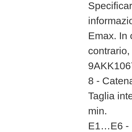
Specificar
informazio
Emax. In 
contrario
9AKK106
8 - Catena
Taglia int
min.
E1…E6 - 