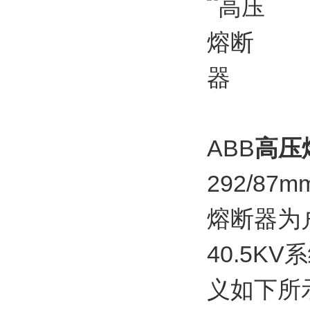
ABB
高压
292/87m
熔断器为户
40.5
义如下所