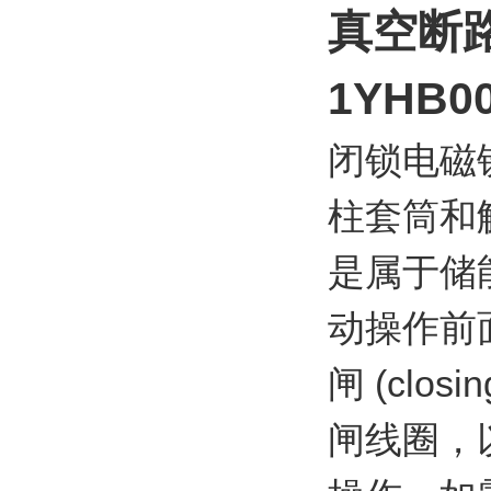
真空断
1YHB0
闭锁电磁
柱套筒和
是属于储
动操作前
闸 (cl
闸线圈，