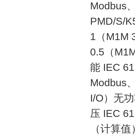
Modbus、
PMD/S/K
1（M1M 3
0.5（M1M
能 IEC 
Modbus、
I/O）无功
压 IEC 
（计算值） 