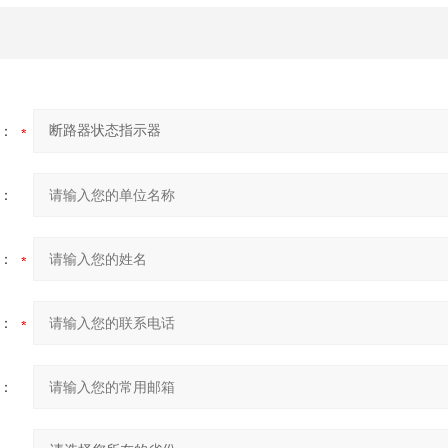
：
：
：
：
：