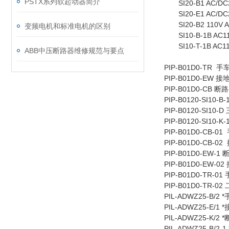
PSTX系列软起动器简介
SI20-B1 AC/DC
SI20-E1 AC/DC
SI20-B2 110V A
变频电机和标准电机的区别
SI10-B-1B AC1
SI10-T-1B AC1
ABB中压断路器维修规范与要点
PIP-B01D0-TR
PIP-B01D0-EW
PIP-B01D0-CB
PIP-B0120-SI1
PIP-B0120-SI1
PIP-B0120-SI10
PIP-B01D0-CB-
PIP-B01D0-CB
PIP-B01D0-EW-
PIP-B01D0-EW
PIP-B01D0-TR-
PIP-B01D0-TR-
PIL-ADWZ25-B/
PIL-ADWZ25-E/
PIL-ADWZ25-K/
PIL-ADWZ25-B/