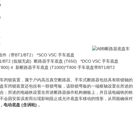
9
1
0
1
1
1
件（带BT1/BT2） *SCO VSC 手车底盘
1/BT2 (低烟无卤) 断路器手车底盘 (T650) *DCO VSC 手车底盘
00) 4 新断路器手车底盘 (T1000)*T800 手车底盘带BT1/BT2
车闭锁装置，属于户内高压真空断路器。手车式断路器包括具有联锁轴的
盘车闭锁装置还包括有一联锁弯板，该联锁弯板的一端枢轴设置在所述的
合；所述的电磁铁设置在所述断路器操作机构侧板上，并且该电磁铁的铁
不会因安装误差而出现影响阻止或允许底盘车移动的情形，从而能确保对
226，电动底盘 (含涡轮)，