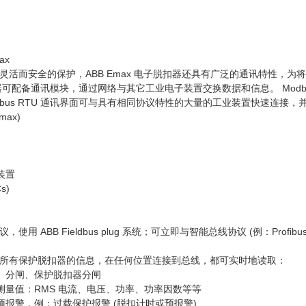
ax
活而安全的保护，ABB Emax 电子脱扣器还具有广泛的通讯特性，为将断路
脱扣器可配备通讯模块，通过网络与其它工业电子装置交换数据和信息。 Mod
bus RTU 通讯界面可与具有相同协议特性的大量的工业装置快速连接，并进行
max)
装置
s)
 ABB Fieldbus plug 系统；可立即与智能总线协议 (例：Profibus-D
所有保护脱扣器的信息，在任何位置连接到总线，都可实时地读取：
闸、分闸、保护脱扣器分闸
的测量值：RMS 电流、电压、功率、功率因数等等
预报警，例：过载保护报警 (脱扣计时或预报警)