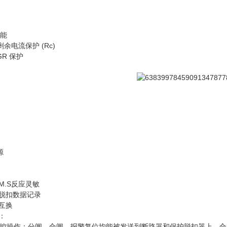
功能
余电流保护 (Rc)
GR 保护
源
M.S反应灵敏
及脱扣数据记录
互换
：
控操作：分闸、合闸、报警复位均能被发送到断路器和保护脱扣器上。合