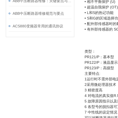
ABB中压断路器维修：关键要点与风险防控
• 相不平衡保护 (U)
• 超温自我保护 (OT)
• L和S的热记功能
ABB中压断路器维修规范与要点
• S和G的区域选择
• 配外部传感器时的剩
ACS880变频器常用的通讯协议
• 有外部传感器的 S
类型：
PR121/P：基本型
PR122/P：液晶显示
PR123/P：高级型
主要特点:
1运行时不需外部电
2采用微处理器技术
3 精密度高
4 对电流的真实值R.
5 故障原因指示以
6 各型号的脱扣器可
7 中性线的设定情况
可以对断路器进行遥