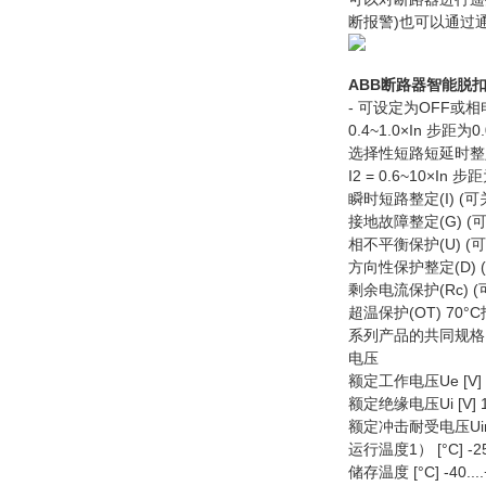
断报警)也可以通过
ABB断路器智能脱扣器S
- 可设定为OFF或相
0.4~1.0×In 步距为0.
选择性短路短延时整定
I2 = 0.6~10×In 步距为
瞬时短路整定(I) (可关断
接地故障整定(G) (可关断) 
相不平衡保护(U) (可关断
方向性保护整定(D) (可关断
剩余电流保护(Rc) (可关断) 
超温保护(OT) 70°
系列产品的共同规格
电压
额定工作电压Ue [V] 6
额定绝缘电压Ui [V] 1
额定冲击耐受电压Uimp 
运行温度1） [°C] -25.
储存温度 [°C] -40....