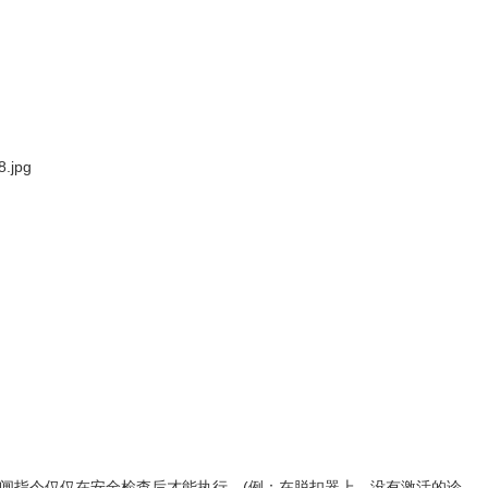
闸指令仅仅在安全检查后才能执行。(例：在脱扣器上，没有激活的诊