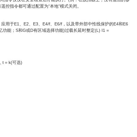
遥控指令都可通过配置为“本地"模式关闭。
，应用于E1、E2、E3、E4/f、E6/f，以及带外部中性线保护的E4和E6
忆功能；S和G或D有区域选择功能)过载长延时整定(L) I1 =
 t = k(可选)