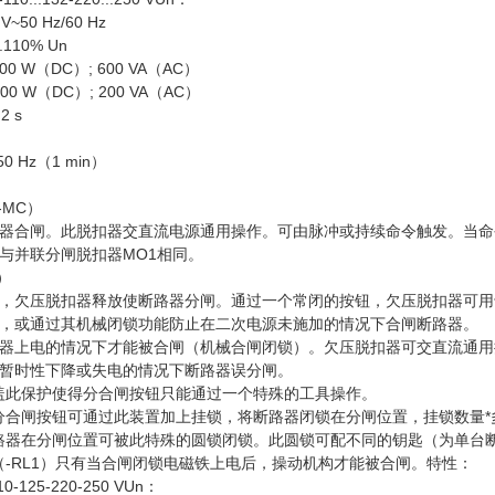
0 V~50 Hz/60 Hz
110% Un
0 W（DC）; 600 VA（AC）
0 W（DC）; 200 VA（AC）
 s
0 Hz（1 min）
-MC）
器合闸。此脱扣器交直流电源通用操作。可由脉冲或持续命令触发。当命令
与并联分闸脱扣器MO1相同。
）
，欠压脱扣器释放使断路器分闸。通过一个常闭的按钮，欠压脱扣器可用
，或通过其机械闭锁功能防止在二次电源未施加的情况下合闸断路器。
器上电的情况下才能被合闸（机械合闸闭锁）。欠压脱扣器可交直流通用
暂时性下降或失电的情况下断路器误分闸。
护盖此保护使得分合闸按钮只能通过一个特殊的工具操作。
锁分合闸按钮可通过此装置加上挂锁，将断路器闭锁在分闸位置，挂锁数量*
断路器在分闸位置可被此特殊的圆锁闭锁。此圆锁可配不同的钥匙（为单台
铁（-RL1）只有当合闸闭锁电磁铁上电后，操动机构才能被合闸。特性：
10-125-220-250 VUn：