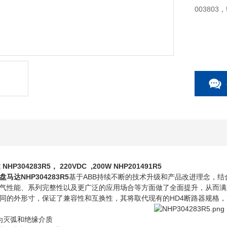
003803，
达
NHP304283R5， 220VDC ,200W NHP201491R5
盘马达NHP304283R5
基于ABB持续不断的技术升级和产品改进理念，结合
电气性能、系列完整性以及更广泛的应用场合等方面做了全面提升，从而满
相同的外形寸，保证了兼容性和互换性，其将取代现有的HD4断路器规格
作为灭弧和绝缘介质