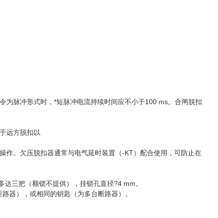
为脉冲形式时，*短脉冲电流持续时间应不小于100 ms。合闸脱扣
于远方脱扣以
操作。欠压脱扣器通常与电气延时装置（-KT）配合使用，可防止在
多达三把（额锁不提供），挂锁孔直径?4 mm。
断路器），或相同的钥匙（为多台断路器）。