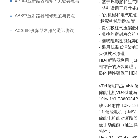
ABB中压断路器维修：关键要点与风险防控
- 基于热膨胀和压
- 特别适用于容性或
- *的机械和电气联
ABB中压断路器维修规范与要点
-标配机械防跳装置
- 提供极柱气压偏
ACS880变频器常用的通讯协议
- 极柱的密封寿命符合
- 选取阻燃性能优
- 采用低毒低污染
灭弧技术原理
HD4断路器利用（
相结合的灭弧原理，
良的特性确保了HD
VD4储能马达 abb 
储能电机VD4储能马达 
10kv 1YHT3800
铁 vd4附件 10kv
11 储能电机（-MS
储能电机能对断路器
被手动储能（通过操
特性：
Un：24...30-48...60