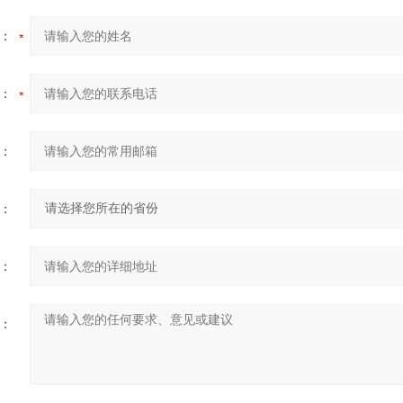
：
：
：
：
：
：