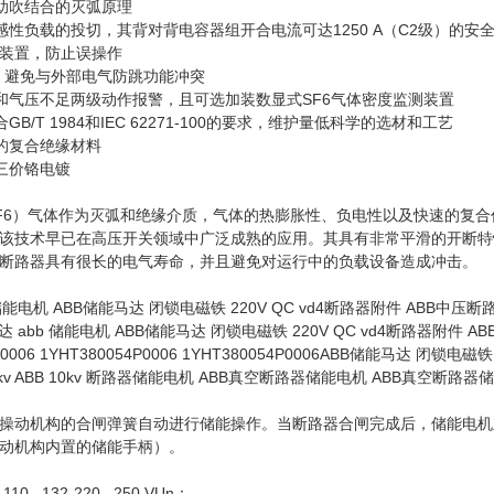
气助吹结合的灭弧原理
感性负载的投切，其背对背电容器组开合电流可达1250 A（C2级）的安
锁装置，防止误操作
，避免与外部电气防跳功能冲突
低和气压不足两级动作报警，且可选加装数显式SF6气体密度监测装置
GB/T 1984和IEC 62271-100的要求，维护量低科学的选材和工艺
异的复合绝缘材料
的三价铬电镀
SF6）气体作为灭弧和绝缘介质，气体的热膨胀性、负电性以及快速的复
该技术早已在高压开关领域中广泛成熟的应用。其具有非常平滑的开断特
4断路器具有很长的电气寿命，并且避免对运行中的负载设备造成冲击。
储能电机 ABB储能马达 闭锁电磁铁 220V QC vd4断路器附件 ABB中压断路器
abb 储能电机 ABB储能马达 闭锁电磁铁 220V QC vd4断路器附件 AB
54P0006 1YHT380054P0006 1YHT380054P0006ABB储能马达
 12kv ABB 10kv 断路器储能电机 ABB真空断路器储能电机 ABB真空断路
）
操动机构的合闸弹簧自动进行储能操作。当断路器合闸完成后，储能电机
动机构内置的储能手柄）。
-110...132-220...250 VUn：