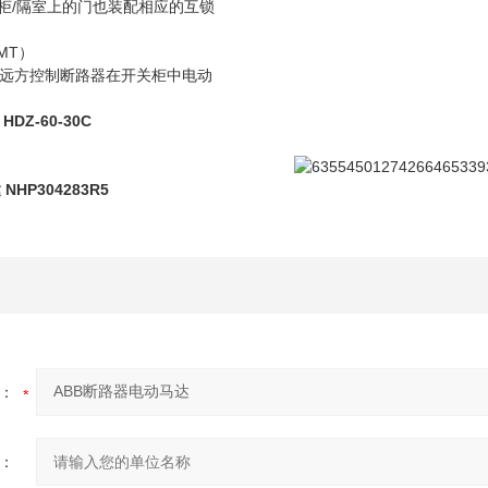
关柜/隔室上的门也装配相应的互锁
MT）
远方控制断路器在开关柜中电动
HDZ-60-30C
达
NHP304283R5
：
：