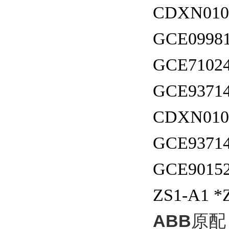
CDXN010
GCE09981
GCE71024
GCE93714
CDXN010
GCE93714
GCE90152
ZS1-A1 *
ABB
原配