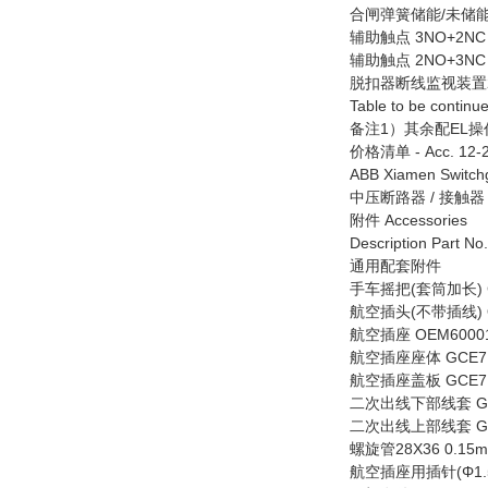
合闸弹簧储能/未储能信号触
辅助触点 3NO+2NC [-
辅助触点 2NO+3NC [-
脱扣器断线监视装置25-2
Table to be continu
备注1）其余配EL操作机
价格清单 - Acc. 12-20
ABB Xiamen Switchg
中压断路器 / 接触器 Medi
附件 Accessories
Description Part No.
通用配套附件
手车摇把(套筒加长) CD
航空插头(不带插线) OE
航空插座 OEM60001
航空插座座体 GCE710
航空插座盖板 GCE710
二次出线下部线套 GCE
二次出线上部线套 GCE
螺旋管28X36 0.15m 
航空插座用插针(Φ1.5mm