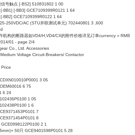
点 [-BS2] 510831802 1 00
BB1] [-BB3] GCE7109399R0121 1 64
BB2] GCE7109399R0122 1 64
50VDC/AC (STU并联测试单元) 702440801 3 ,600
ed
构的断路器如VD4/H,VD4/CX的附件价格详见订单currency = RMB
14/01 - page 2/4
ear Co., Ltd. Accessories
um Voltage Circuit-Breakers/ Contactor
 Price
XN010010P0001 3 05
M60016 6 75
 6 24
2436P0100 1 05
2438P0100 1 6
9371453P0101 7
9371454P0101 8
GCE0998122P0100 2 1
)× 50只 GCE9401598P0101 5 28