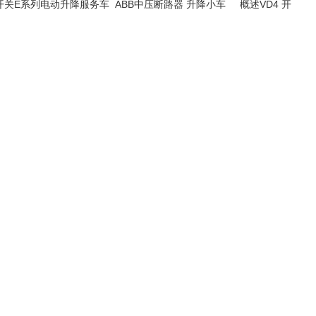
 开关E系列电动升降服务车 ABB中压断路器 升降小车 概述VD4 开