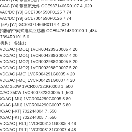
C [Y4] 带整流元件 GCE9371466R0107 4 ,020
/DC [Y9] GCE7004590P0125 7 74
/DC [Y9] GCE7004590P0126 7 74
 [Y7] GCE9371466R0114 4 ,020
的中间式电流互感器 GCE9476148R0100 1 ,484
94R0101 5 6
作机构） 备注1）
/AC [-MO1] 1VCR004289G0005 4 20
/AC [-MO1] 1VCR004289G0007 4 20
/AC [-MO2] 1VCR002988G0005 5 20
/AC [-MO2] 1VCR002988G0007 5 20
/AC [-MC] 1VCR004291G0005 4 20
/AC [-MC] 1VCR004291G0007 4 20
AC 350W 1VCR007323G0003 1 ,500
AC 350W 1VCR007323G0005 1 ,500
AC [-MU] 1VCR004290G0005 5 80
AC [-MU] 1VCR004290G0007 5 80
C [-KT] 702244804 7 ,550
C [-KT] 702244805 7 ,550
/AC [-RL1] 1VCR003131G0005 4 48
/AC [-RL1] 1VCR003131G0007 4 48