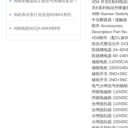
ABB变频器的主要型号有哪些差异？
VD4 开关E系列电
关E系列电动升降服
ABB Xiamen Switchg
风机和水泵行业优选M2BAX系列电机
中压断路器 / 接触器 Medi
附件 Accessories
ABB电机M2QA 90KW特性
Description Part No.
VD4附件（配CL操
组合式整流元件 GCE70
防跳继电器 24~60VDC 
防跳继电器 60~240VDC
储能电机 110VDC/AC 
储能电机 220V/240V 
辅助开关 3NO+2NC [S
辅助开关 2NO+3NC [S1
电气分闸信号的辅助开关 (>
闭锁电磁铁 110VDC/AC
闭锁电磁铁 220VDC/AC
合闸脱扣器 110VDC/AC
合闸脱扣器 220VDC/AC
分闸脱扣器 110VDC/AC
分闸脱扣器 220VDC/AC
低电压脱扣器110VDC/A